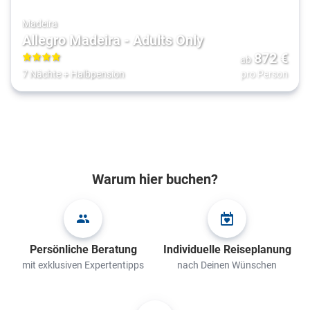
Madeira
Allegro Madeira - Adults Only
872
€
ab
4
7 Nächte
+
Halbpension
pro Person
Warum hier buchen?
Persönliche Beratung
Individuelle Reiseplanung
mit exklusiven Expertentipps
nach Deinen Wünschen