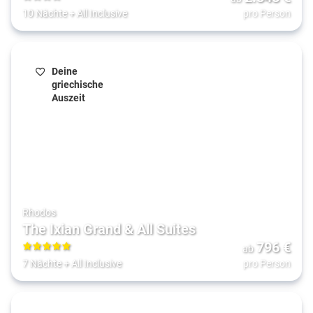
4
10 Nächte
+
All Inclusive
pro Person
Deine
griechische
Auszeit
Rhodos
The Ixian Grand & All Suites
796
€
ab
5
7 Nächte
+
All Inclusive
pro Person