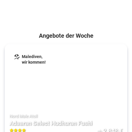
Angebote der Woche
Malediven,
wir kommen!
Nord Male Atoll
Adaaran Select Hudhuran Fushi
2.848
€
ab