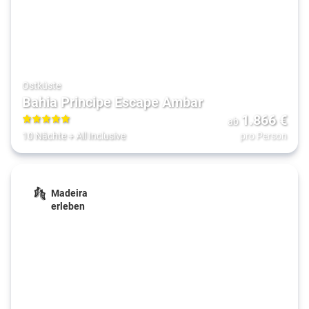
Ostküste
Bahia Principe Escape Ambar
1.866
€
ab
5
10 Nächte
+
All Inclusive
pro Person
Madeira
erleben