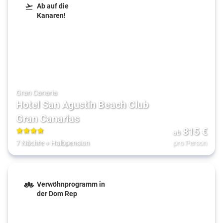
Ab auf die
Kanaren!
Gran Canaria
Hotel San Agustín Beach Club
Gran Canarias
815
€
ab
4
7 Nächte
+
Halbpension
pro Person
Verwöhnprogramm in
der Dom Rep