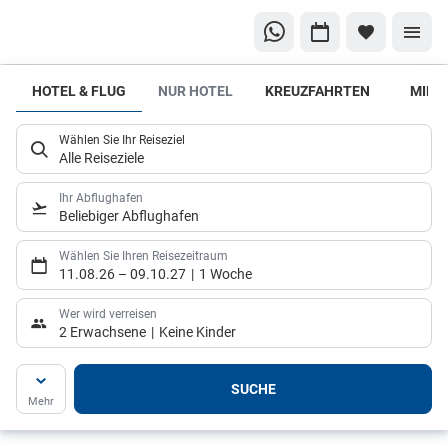
HOTEL & FLUG
NUR HOTEL
KREUZFAHRTEN
MIET
Hier
fängt
Wählen Sie Ihr Reiseziel
Dein
Alle Reiseziele
Urlaub
an!
Ihr Abflughafen
Beliebiger Abflughafen
Lass mich
Deine
Wählen Sie Ihren Reisezeitraum
11.08.26
–
09.10.27
1 Woche
Reiseträume in
unvergessliche
Wer wird verreisen
2 Erwachsene
Keine Kinder
Erlebnisse
verwandeln
SUCHE
Mehr
Jetzt Angebot finden