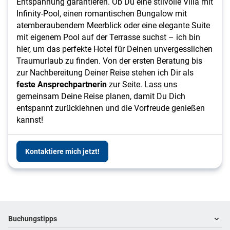
Entspannung garantieren. Ob Du eine stilvolle Villa mit
Infinity-Pool, einen romantischen Bungalow mit
atemberaubendem Meerblick oder eine elegante Suite
mit eigenem Pool auf der Terrasse suchst – ich bin
hier, um das perfekte Hotel für Deinen unvergesslichen
Traumurlaub zu finden. Von der ersten Beratung bis
zur Nachbereitung Deiner Reise stehen ich Dir als
feste Ansprechpartnerin
zur Seite. Lass uns
gemeinsam Deine Reise planen, damit Du Dich
entspannt zurücklehnen und die Vorfreude genießen
kannst!
Kontaktiere mich jetzt!
Footer
Footer navigation
Buchungstipps