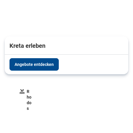
Kreta erleben
Angebote entdecken
R
ho
do
s