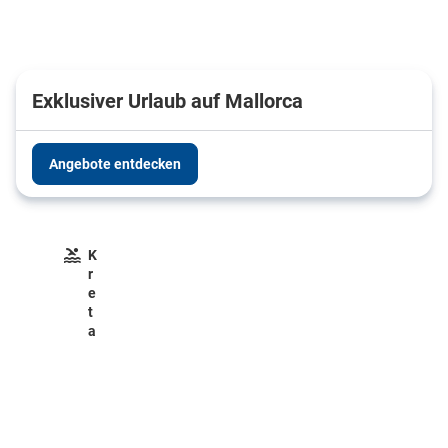
Exklusiver Urlaub auf Mallorca
Angebote entdecken
K
r
e
t
a