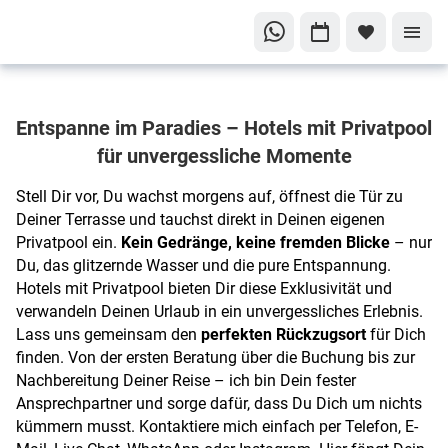
Dein privater
Entspanne im Paradies – Hotels mit Privatpool
Rückzugsort
- nur für Dich
für unvergessliche Momente
Exklusive
Stell Dir vor, Du wachst morgens auf, öffnest die Tür zu
Hotels
Deiner Terrasse und tauchst direkt in Deinen eigenen
mit
Privatpool ein.
Kein Gedränge, keine fremden Blicke
– nur
privatem
Du, das glitzernde Wasser und die pure Entspannung.
Hotels mit Privatpool bieten Dir diese Exklusivität und
Pool
verwandeln Deinen Urlaub in ein unvergessliches Erlebnis.
Lass uns gemeinsam den
perfekten Rückzugsort
für Dich
finden. Von der ersten Beratung über die Buchung bis zur
Nachbereitung Deiner Reise – ich bin Dein fester
Ansprechpartner und sorge dafür, dass Du Dich um nichts
kümmern musst. Kontaktiere mich einfach per Telefon, E-