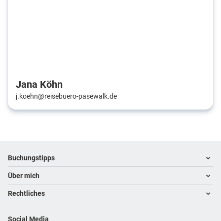
Jana Köhn
j.koehn@reisebuero-pasewalk.de
Footer
Footer navigation
Buchungstipps
Über mich
Warum im Reisebüro buchen
Hoteltipps
Rechtliches
Kontakt
Reisewelten
Über mich
Impressum
Social Media