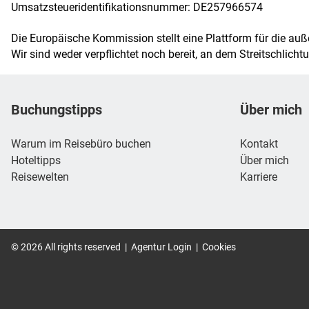
Umsatzsteueridentifikationsnummer: DE257966574
Die Europäische Kommission stellt eine Plattform für die außer
Wir sind weder verpflichtet noch bereit, an dem Streitschlich
Footer
Footer navigation
Buchungstipps
Über mich
Warum im Reisebüro buchen
Kontakt
Hoteltipps
Über mich
Reisewelten
Karriere
©
2026
All rights reserved
|
Agentur Login
|
Cookies