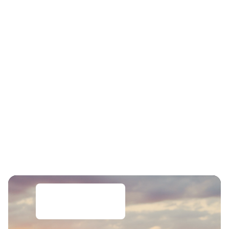
Urlaub
mit
Hund
Der nächste
Städtetrip wartet!