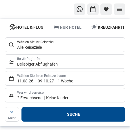
HOTEL & FLUG
NUR HOTEL
KREUZFAHRTEN
Reisewelten
Individueller
Wählen Sie Ihr Reiseziel
Urlaub ganz
Alle Reiseziele
nah!
Ihr Abflughafen
Beliebiger Abflughafen
Wählen Sie Ihren Reisezeitraum
11.08.26
–
09.10.27
1 Woche
Wer wird verreisen
2 Erwachsene
Keine Kinder
SUCHE
Mehr